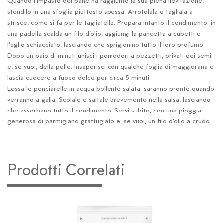
Quando l’impasto del pane ha raggiunto la sua piena lievitazione,
stendilo in una sfoglia piuttosto spessa. Arrotolala e tagliala a
strisce, come si fa per le tagliatelle. Prepara intanto il condimento: in
una padella scalda un filo d’olio, aggiungi la pancetta a cubetti e
l’aglio schiacciato, lasciando che sprigionino tutto il loro profumo.
Dopo un paio di minuti unisci i pomodori a pezzetti, privati dei semi
e, se vuoi, della pelle. Insaporisci con qualche foglia di maggiorana e
lascia cuocere a fuoco dolce per circa 5 minuti.
Lessa le penciarelle in acqua bollente salata: saranno pronte quando
verranno a galla. Scolale e saltale brevemente nella salsa, lasciando
che assorbano tutto il condimento. Servi subito, con una pioggia
generosa di parmigiano grattugiato e, se vuoi, un filo d’olio a crudo.
Prodotti Correlati