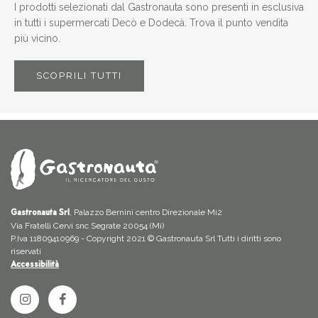
I prodotti selezionati dal Gastronauta sono presenti in esclusiva
in tutti i supermercati Decò e Dodecà. Trova il punto vendita
più vicino.
SCOPRILI TUTTI
, Palazzo Bernini centro Direzionale Mi2
Gastronauta Srl
Via Fratelli Cervi snc Segrate 20054 (Mi)
P.Iva 11809410969 - Copyright 2021 © Gastronauta Srl Tutti i diritti sono
riservati
Accessibilità