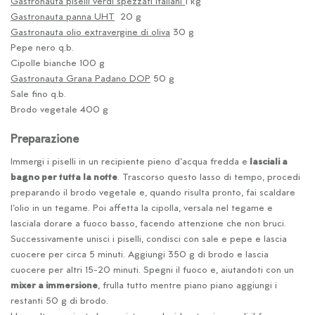
Gastronauta piselli verdi spezzati italiani
1 kg
Gastronauta panna UHT
20 g
Gastronauta olio extravergine di oliva
30 g
Pepe nero q.b.
Cipolle bianche 100 g
Gastronauta Grana Padano DOP
50 g
Sale fino q.b.
Brodo vegetale 400 g
Preparazione
Immergi i piselli in un recipiente pieno d’acqua fredda e
lasciali a
bagno per tutta la notte
. Trascorso questo lasso di tempo, procedi
preparando il brodo vegetale e, quando risulta pronto, fai scaldare
l’olio in un tegame. Poi affetta la cipolla, versala nel tegame e
lasciala dorare a fuoco basso, facendo attenzione che non bruci.
Successivamente unisci i piselli, condisci con sale e pepe e lascia
cuocere per circa 5 minuti. Aggiungi 350 g di brodo e lascia
cuocere per altri 15-20 minuti. Spegni il fuoco e, aiutandoti con un
mixer a immersione
, frulla tutto mentre piano piano aggiungi i
restanti 50 g di brodo.