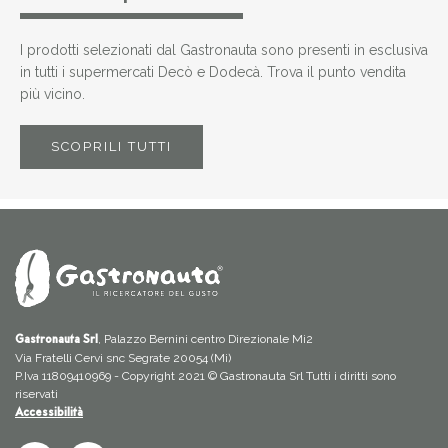
I prodotti selezionati dal Gastronauta sono presenti in esclusiva
in tutti i supermercati Decò e Dodecà. Trova il punto vendita
più vicino.
SCOPRILI TUTTI
, Palazzo Bernini centro Direzionale Mi2
Gastronauta Srl
Via Fratelli Cervi snc Segrate 20054 (Mi)
P.Iva 11809410969 - Copyright 2021 © Gastronauta Srl Tutti i diritti sono
riservati
Accessibilità