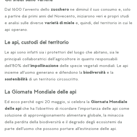
Gli studi sulle varietà
Dal 1600 l’avvento dello
zucchero
ne diminuì il suo consumo e, solo
a partire dai primi anni del Novecento, iniziarono veri e propri studi
e analisi sulle diverse
varietà di miele
e, quindi, del territorio in cui le
api operano.
Le api, custodi del territorio
Le api sono infatti sia i protettori del luogo che abitano, sia le
principali collaboratrici dell’agricoltore in quanto responsabili
dell’80% dell’
impollinazione
delle specie vegetali mondiali. Le api
insieme all’uomo generano e difendono la
biodiversità
e la
sostenibilità
di un territorio circoscritto.
La Giornata Mondiale delle api
Ed ecco perché ogni 20 maggio, si celebra la
Giornata Mondiale
delle api
che ha l’obiettivo di ricordare l’importanza delle api come
soluzione di approvvigionamento alimentare globale, la minaccia
della perdita della biodiversità e il degrado degli ecosistemi da
parte dell’uomo che possono portare all’estinzione delle api.