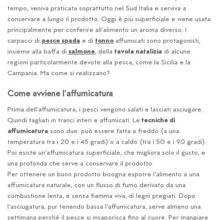
tempo, veniva praticata soprattutto nel Sud Italia e serviva a
conservare a lungo il prodotto. Oggi è più superficiale e viene usata
principalmente per conferire all’alimento un aroma diverso. I
carpacci di
pesce spada
e di
tonno
affumicati sono protagonisti,
insieme alla baffa di
salmone
, della
tavola natalizia
di alcune
regioni particolarmente devote alla pesca, come la Sicilia e la
Campania. Ma come si realizzano?
Come avviene l’affumicatura
Prima dell’affumicatura, i pesci vengono salati e lasciati asciugare.
Quindi tagliati in tranci interi e affumicati. Le
tecniche di
affumicatura
sono due: può essere fatta a freddo (a una
temperatura tra i 20 e i 45 gradi) o a caldo (tra i 50 e i 90 gradi).
Poi esiste un’affumicatura superficiale, che migliora solo il gusto, e
una profonda che serve a conservare il prodotto.
Per ottenere un buon prodotto bisogna esporre l’alimento a una
affumicatura naturale, con un flusso di fumo derivato da una
combustione lenta, e senza fiamma viva, di legni pregiati. Dopo
l’asciugatura, pur tenendo bassa l’affumicatura, serve almeno una
settimana perché il pesce si insaporisca fino al cuore. Per mangiare