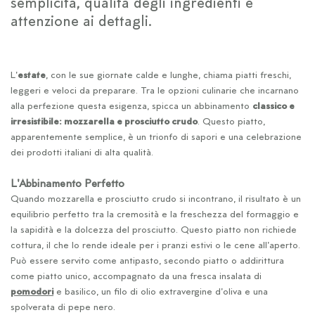
semplicità, qualità degli ingredienti e
attenzione ai dettagli.
L'
estate
, con le sue giornate calde e lunghe, chiama piatti freschi,
leggeri e veloci da preparare. Tra le opzioni culinarie che incarnano
alla perfezione questa esigenza, spicca un abbinamento
classico e
irresistibile: mozzarella e prosciutto crudo
. Questo piatto,
apparentemente semplice, è un trionfo di sapori e una celebrazione
dei prodotti italiani di alta qualità.
L'Abbinamento Perfetto
Quando mozzarella e prosciutto crudo si incontrano, il risultato è un
equilibrio perfetto tra la cremosità e la freschezza del formaggio e
la sapidità e la dolcezza del prosciutto. Questo piatto non richiede
cottura, il che lo rende ideale per i pranzi estivi o le cene all'aperto.
Può essere servito come antipasto, secondo piatto o addirittura
come piatto unico, accompagnato da una fresca insalata di
pomodori
e basilico, un filo di olio extravergine d'oliva e una
spolverata di pepe nero.