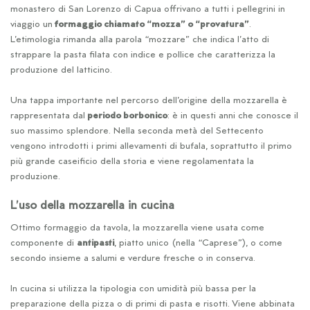
monastero di San Lorenzo di Capua offrivano a tutti i pellegrini in
viaggio un
formaggio chiamato “mozza” o “provatura”
.
L’etimologia rimanda alla parola “mozzare” che indica l’atto di
strappare la pasta filata con indice e pollice che caratterizza la
produzione del latticino.
Una tappa importante nel percorso dell’origine della mozzarella è
rappresentata dal
periodo borbonico
: è in questi anni che conosce il
suo massimo splendore. Nella seconda metà del Settecento
vengono introdotti i primi allevamenti di bufala, soprattutto il primo
più grande caseificio della storia e viene regolamentata la
produzione.
L’uso della mozzarella in cucina
Ottimo formaggio da tavola, la mozzarella viene usata come
componente di
antipasti
, piatto unico (nella “Caprese”), o come
secondo insieme a salumi e verdure fresche o in conserva.
In cucina si utilizza la tipologia con umidità più bassa per la
preparazione della pizza o di primi di pasta e risotti. Viene abbinata