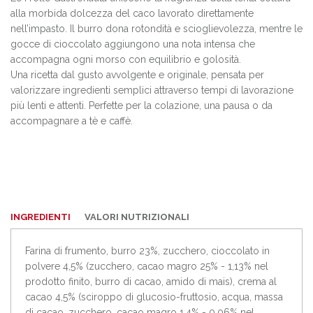
alla morbida dolcezza del caco lavorato direttamente
nell’impasto. Il burro dona rotondità e scioglievolezza, mentre le
gocce di cioccolato aggiungono una nota intensa che
accompagna ogni morso con equilibrio e golosità.
Una ricetta dal gusto avvolgente e originale, pensata per
valorizzare ingredienti semplici attraverso tempi di lavorazione
più lenti e attenti. Perfette per la colazione, una pausa o da
accompagnare a tè e caffè.
INGREDIENTI
VALORI NUTRIZIONALI
Farina di frumento, burro 23%, zucchero, cioccolato in
polvere 4,5% (zucchero, cacao magro 25% - 1,13% nel
prodotto finito, burro di cacao, amido di mais), crema al
cacao 4,5% (sciroppo di glucosio-fruttosio, acqua, massa
di cacao, zucchero, cacao magro 1,4% - 0,06% nel