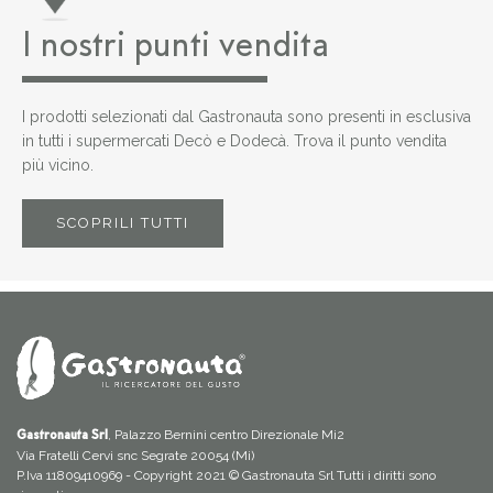
I nostri punti vendita
I prodotti selezionati dal Gastronauta sono presenti in esclusiva
in tutti i supermercati Decò e Dodecà. Trova il punto vendita
più vicino.
SCOPRILI TUTTI
, Palazzo Bernini centro Direzionale Mi2
Gastronauta Srl
Via Fratelli Cervi snc Segrate 20054 (Mi)
P.Iva 11809410969 - Copyright 2021 © Gastronauta Srl Tutti i diritti sono