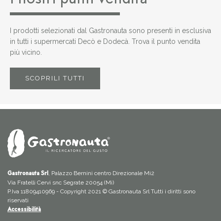
I prodotti selezionati dal Gastronauta sono presenti in esclusiva
in tutti i supermercati Decò e Dodecà. Trova il punto vendita
più vicino.
SCOPRILI TUTTI
, Palazzo Bernini centro Direzionale Mi2
Gastronauta Srl
Via Fratelli Cervi snc Segrate 20054 (Mi)
P.Iva 11809410969 - Copyright 2021 © Gastronauta Srl Tutti i diritti sono
riservati
Accessibilità