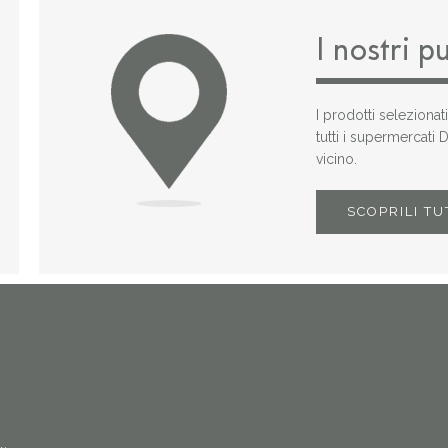
I nostri p
I prodotti selezionat
tutti i supermercati
vicino.
SCOPRILI TU