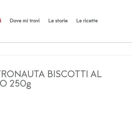
i
Dove mi trovi
Le storie
Le ricette
RONAUTA BISCOTTI AL
O 250g