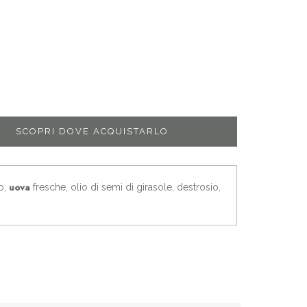
SCOPRI DOVE ACQUISTARLO
o,
fresche, olio di semi di girasole, destrosio,
uova