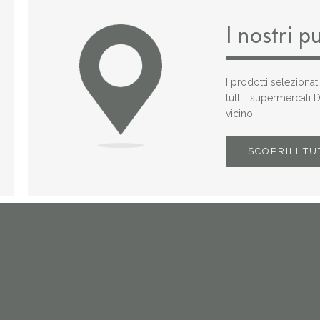
I nostri p
I prodotti selezionat
tutti i supermercati
vicino.
SCOPRILI TU