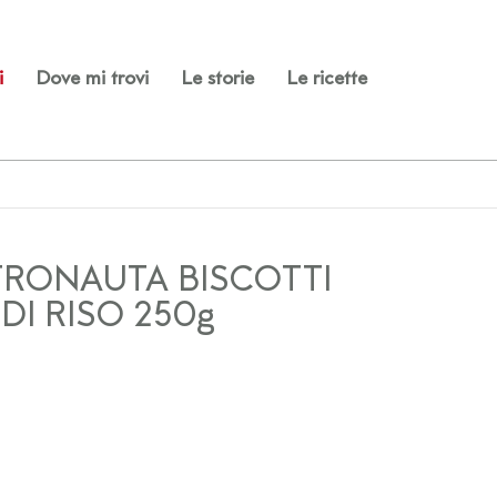
i
Dove mi trovi
Le storie
Le ricette
RONAUTA BISCOTTI
 DI RISO 250g