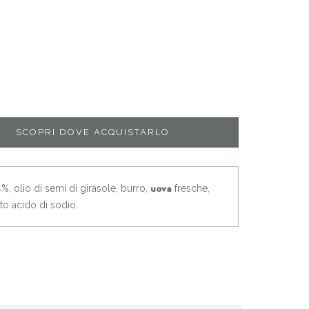
SCOPRI DOVE ACQUISTARLO
4%, olio di semi di girasole, burro,
fresche,
uova
ato acido di sodio.