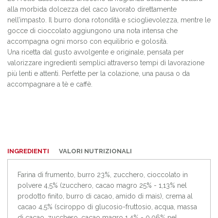
alla morbida dolcezza del caco lavorato direttamente
nell’impasto. Il burro dona rotondità e scioglievolezza, mentre le
gocce di cioccolato aggiungono una nota intensa che
accompagna ogni morso con equilibrio e golosità.
Una ricetta dal gusto avvolgente e originale, pensata per
valorizzare ingredienti semplici attraverso tempi di lavorazione
più lenti e attenti. Perfette per la colazione, una pausa o da
accompagnare a tè e caffè.
INGREDIENTI
VALORI NUTRIZIONALI
Farina di frumento, burro 23%, zucchero, cioccolato in
polvere 4,5% (zucchero, cacao magro 25% - 1,13% nel
prodotto finito, burro di cacao, amido di mais), crema al
cacao 4,5% (sciroppo di glucosio-fruttosio, acqua, massa
di cacao, zucchero, cacao magro 1,4% - 0,06% nel