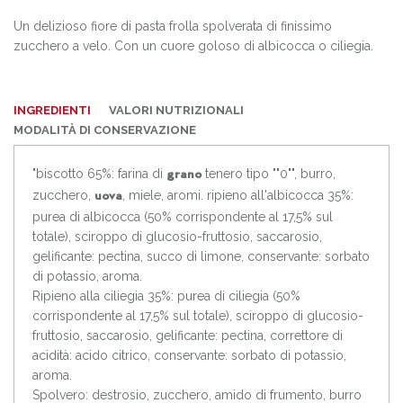
Un delizioso fiore di pasta frolla spolverata di finissimo
zucchero a velo. Con un cuore goloso di albicocca o ciliegia.
INGREDIENTI
VALORI NUTRIZIONALI
MODALITÀ DI CONSERVAZIONE
"biscotto 65%: farina di
tenero tipo ""0"", burro,
grano
zucchero,
, miele, aromi. ripieno all'albicocca 35%:
uova
purea di albicocca (50% corrispondente al 17,5% sul
totale), sciroppo di glucosio-fruttosio, saccarosio,
gelificante: pectina, succo di limone, conservante: sorbato
di potassio, aroma.
Ripieno alla ciliegia 35%: purea di ciliegia (50%
corrispondente al 17,5% sul totale), sciroppo di glucosio-
fruttosio, saccarosio, gelificante: pectina, correttore di
acidità: acido citrico, conservante: sorbato di potassio,
aroma.
Spolvero: destrosio, zucchero, amido di frumento, burro