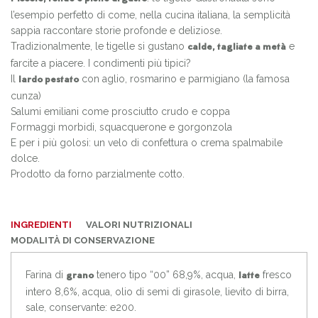
l’esempio perfetto di come, nella cucina italiana, la semplicità
sappia raccontare storie profonde e deliziose.
Tradizionalmente, le tigelle si gustano
e
calde, tagliate a metà
farcite a piacere. I condimenti più tipici?
Il
con aglio, rosmarino e parmigiano (la famosa
lardo pestato
cunza
)
Salumi emiliani come prosciutto crudo e coppa
Formaggi morbidi, squacquerone e gorgonzola
E per i più golosi: un velo di confettura o crema spalmabile
dolce.
Prodotto da forno parzialmente cotto.
INGREDIENTI
VALORI NUTRIZIONALI
MODALITÀ DI CONSERVAZIONE
Farina di
tenero tipo “00” 68,9%, acqua,
fresco
grano
latte
intero 8,6%, acqua, olio di semi di girasole, lievito di birra,
sale, conservante: e200.