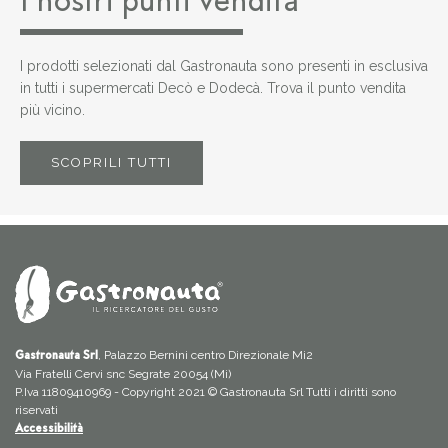
I nostri punti vendita
I prodotti selezionati dal Gastronauta sono presenti in esclusiva
in tutti i supermercati Decò e Dodecà. Trova il punto vendita
più vicino.
SCOPRILI TUTTI
, Palazzo Bernini centro Direzionale Mi2
Gastronauta Srl
Via Fratelli Cervi snc Segrate 20054 (Mi)
P.Iva 11809410969 - Copyright 2021 © Gastronauta Srl Tutti i diritti sono
riservati
Accessibilità