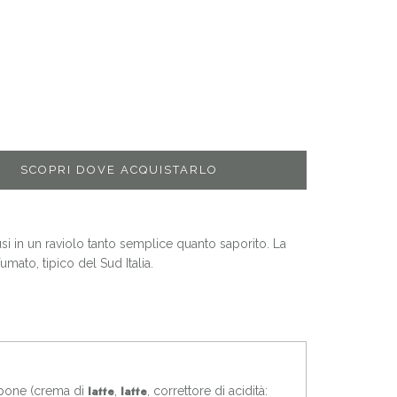
SCOPRI DOVE ACQUISTARLO
usi in un raviolo tanto semplice quanto saporito. La
ato, tipico del Sud Italia.
rpone (crema di
,
, correttore di acidità:
latte
latte