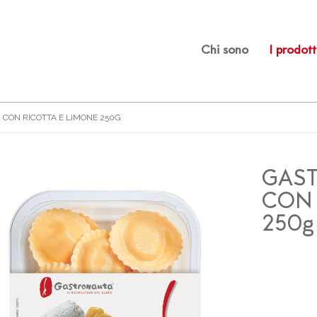
Chi sono
I prodott
 CON RICOTTA E LIMONE 250G
GAST
CON 
250g