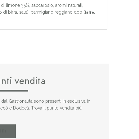
 di limone 35%, saccarosio, aromi naturali,
to di birra, sale), parmigiano reggiano dop (
,
latte
unti vendita
i dal Gastronauta sono presenti in esclusiva in
 Decò e Dodecà. Trova il punto vendita più
TTI