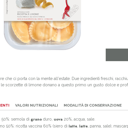
e che ci porta con la mente all'estate. Due ingredienti freschi, racchi
e le scorzette di limone donano a questo primo un gusto dolce e profum
IENTI
VALORI NUTRIZIONALI
MODALITÀ DI CONSERVAZIONE
a 50%: semola di
duro,
20%, acqua, sale.
grano
uova
no 50%: ricotta vaccina 60% (siero di
,
, panna, sale), masca
latte
latte