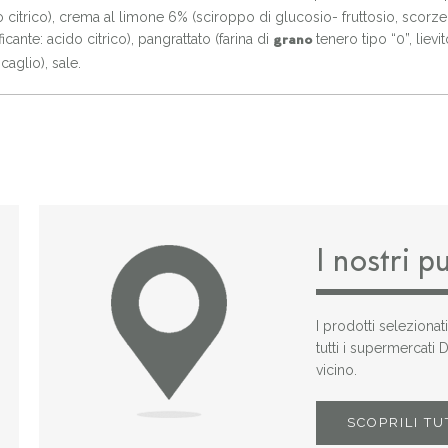
 citrico), crema al limone 6% (sciroppo di glucosio- fruttosio, scorze
ficante: acido citrico), pangrattato (farina di
tenero tipo “0”, lievi
grano
 caglio), sale.
I nostri p
I prodotti selezionat
tutti i supermercati
vicino.
SCOPRILI TU