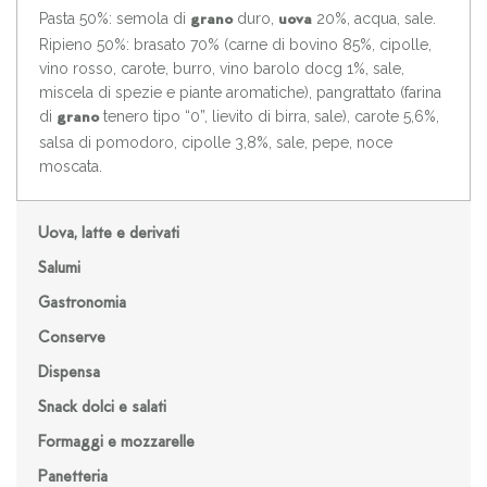
Pasta 50%: semola di
duro,
20%, acqua, sale.
grano
uova
Ripieno 50%: brasato 70% (carne di bovino 85%, cipolle,
vino rosso, carote, burro, vino barolo docg 1%, sale,
miscela di spezie e piante aromatiche), pangrattato (farina
di
tenero tipo “0”, lievito di birra, sale), carote 5,6%,
grano
salsa di pomodoro, cipolle 3,8%, sale, pepe, noce
moscata.
Uova, latte e derivati
Salumi
Gastronomia
Conserve
Dispensa
Snack dolci e salati
Formaggi e mozzarelle
Panetteria