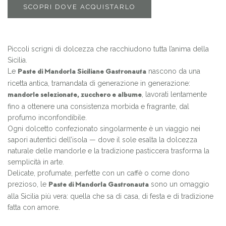
SCOPRI DOVE ACQUISTARLO
Piccoli scrigni di dolcezza che racchiudono tutta l’anima della
Sicilia.
Le
nascono da una
Paste di Mandorla Siciliane Gastronauta
ricetta antica, tramandata di generazione in generazione:
, lavorati lentamente
mandorle selezionate, zucchero e albume
fino a ottenere una consistenza morbida e fragrante, dal
profumo inconfondibile.
Ogni dolcetto confezionato singolarmente è un viaggio nei
sapori autentici dell’isola — dove il sole esalta la dolcezza
naturale delle mandorle e la tradizione pasticcera trasforma la
semplicità in arte.
Delicate, profumate, perfette con un caffè o come dono
prezioso, le
sono un omaggio
Paste di Mandorla Gastronauta
alla Sicilia più vera: quella che sa di casa, di festa e di tradizione
fatta con amore.