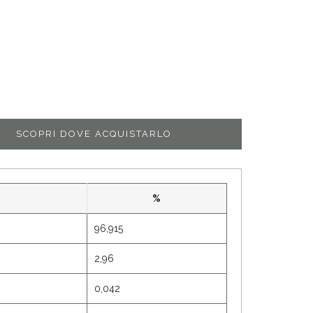
SCOPRI DOVE ACQUISTARLO
%
96,915
2,96
0,042