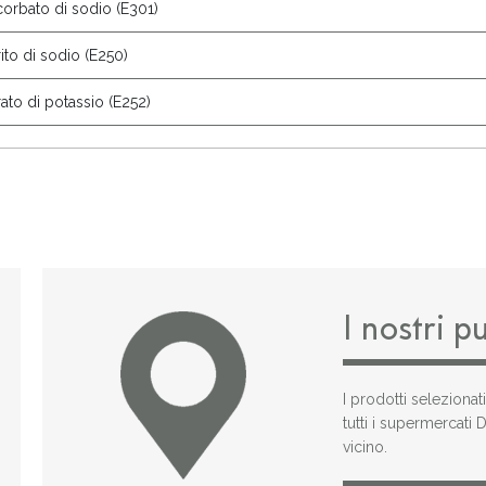
orbato di sodio (E301)
rito di sodio (E250)
rato di potassio (E252)
I nostri p
I prodotti selezionat
tutti i supermercati
vicino.