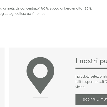
o di mela da concentrato* 80%, succo di bergamotto* 20%.
logico agricoltura ue / non ue
I nostri p
I prodotti selezionat
tutti i supermercati
vicino.
SCOPRILI TU