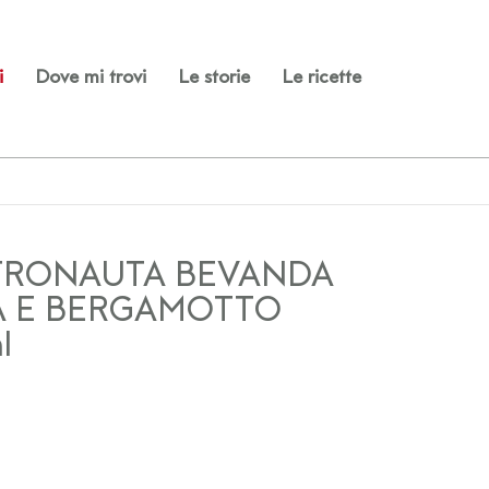
i
Dove mi trovi
Le storie
Le ricette
TRONAUTA BEVANDA
A E BERGAMOTTO
l