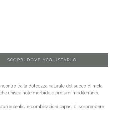
SCOPRI DOVE ACQUISTARLO
incontro tra la dolcezza naturale del succo di mela
e che unisce note morbide e profumi mediterranei,
apori autentici e combinazioni capaci di sorprendere