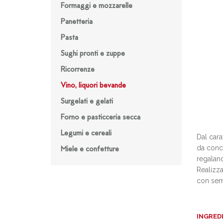
Formaggi e mozzarelle
Panetteria
Pasta
Sughi pronti e zuppe
Ricorrenze
Vino, liquori bevande
Surgelati e gelati
Forno e pasticceria secca
Legumi e cereali
Dal cara
da conce
Miele e confetture
regaland
Realizza
con semp
INGRED